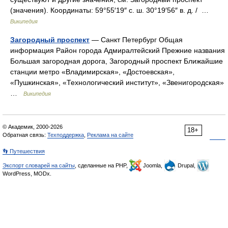
(значения). Координаты: 59°55′19″ с. ш. 30°19′56″ в. д. / …
Википедия
Загородный проспект
— Санкт Петербург Общая
информация Район города Адмиралтейский Прежние названия
Большая загородная дорога, Загородный проспект Ближайшие
станции метро «Владимирская», «Достоевская»,
«Пушкинская», «Технологический институт», «Звенигородская»
…
Википедия
© Академик, 2000-2026
18+
Обратная связь:
Техподдержка
,
Реклама на сайте
👣 Путешествия
Экспорт словарей на сайты
, сделанные на PHP,
Joomla,
Drupal,
WordPress, MODx.