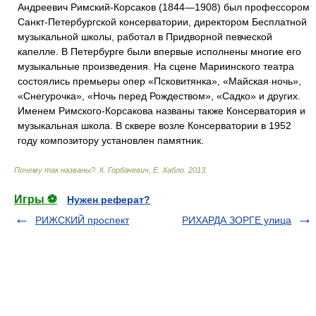
Андреевич Римский-Корсаков (1844—1908) был профессором
Санкт-Петербургской консерватории, директором Бесплатной
музыкальной школы, работал в Придворной певческой
капелле. В Петербурге были впервые исполнены многие его
музыкальные произведения. На сцене Мариинского театра
состоялись премьеры опер «Псковитянка», «Майская ночь»,
«Снегурочка», «Ночь перед Рождеством», «Садко» и других.
Именем Римского-Корсакова названы также Консерватория и
музыкальная школа. В сквере возле Консерватории в 1952
году композитору установлен памятник.
Почему так названы?
.
К. Горбачевич, Е. Хабло
.
2013
.
Игры ⚽
Нужен реферат?
РИЖСКИЙ проспект
РИХАРДА ЗОРГЕ улица